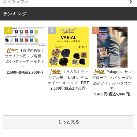
ティップラン
ランキング
1
2
3
【待望の再販】
ヴァリアル用ノブ各種
DRT /ディーアールティ
ー
【再入荷】ヴァ
Patagonia サン
2,500円(税込2,750円)
リアル用 DISH、MK1
グローブ ハイシーズン
ホイールキャップ DRT
必須アイテム(パタゴニ
2,500円(税込2,750円)
ア)
5,400円(税込5,940円)
もっと見る