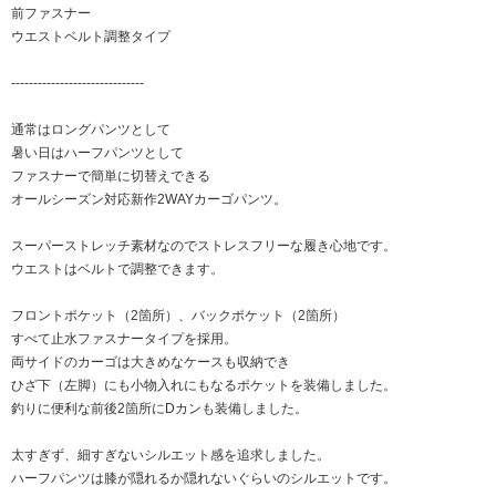
前ファスナー
ウエストベルト調整タイプ
------------------------------
通常はロングパンツとして
暑い日はハーフパンツとして
ファスナーで簡単に切替えできる
オールシーズン対応新作2WAYカーゴパンツ。
スーパーストレッチ素材なのでストレスフリーな履き心地です。
ウエストはベルトで調整できます。
フロントポケット（2箇所）、バックポケット（2箇所）
すべて止水ファスナータイプを採用。
両サイドのカーゴは大きめなケースも収納でき
ひざ下（左脚）にも小物入れにもなるポケットを装備しました。
釣りに便利な前後2箇所にDカンも装備しました。
太すぎず、細すぎないシルエット感を追求しました。
ハーフパンツは膝が隠れるか隠れないぐらいのシルエットです。