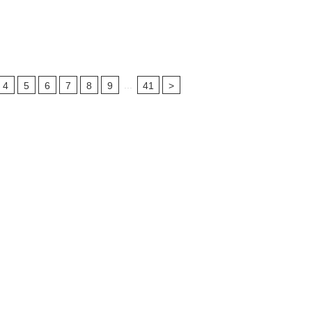
...
4
5
6
7
8
9
41
>