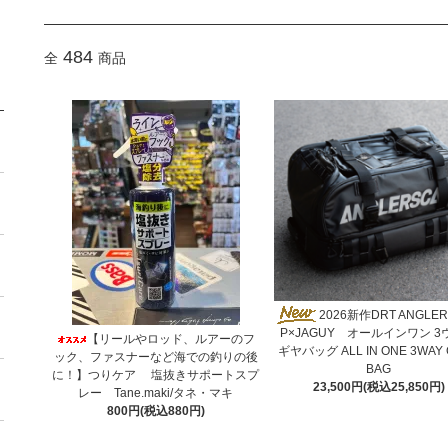
484
全
商品
2026新作DRT ANGLE
P×JAGUY オールインワン 3
【リールやロッド、ルアーのフ
ギヤバッグ ALL IN ONE 3WAY
ック、ファスナーなど海での釣りの後
BAG
に！】つりケア 塩抜きサポートスプ
23,500円(税込25,850円)
レー Tane.maki/タネ・マキ
800円(税込880円)