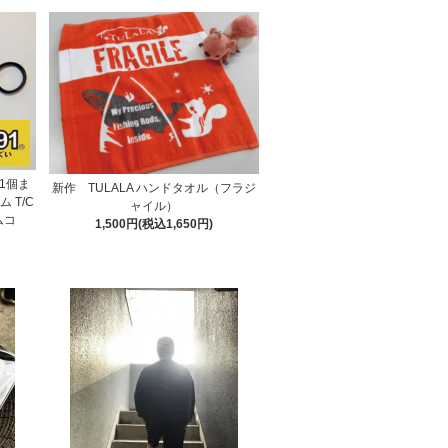
1個ま
新作 TULALA ハンドタオル（フラジ
 T/C
ャイル）
ムコ
1,500円(税込1,650円)