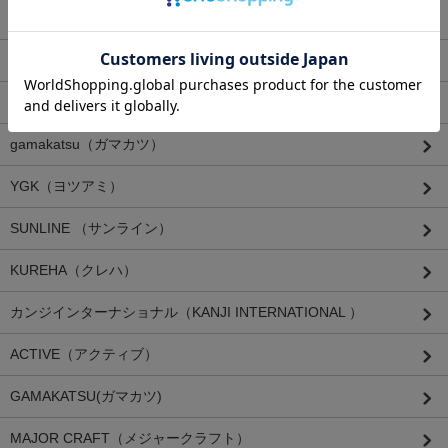
DUEL/YO-ZURI(デュエル/ヨーズリ）
WOODREAM（ウッドリーム）
イチカワフィッシング
gamakatsu（ガマカツ）
YGK（ヨツアミ）
SUNLINE （サンライン）
KUREHA（クレハ）
カンジインターナショナル（KANJI INTERNATIONAL ）
ACTIVE（アクティブ）
GAMAKATSU(ガマカツ)
MAJOR CRAFT（メジャークラフト）