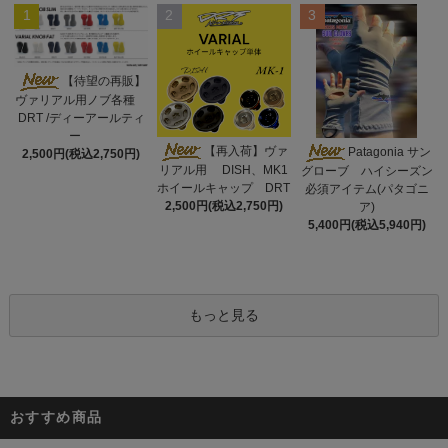
1
2
3
【待望の再販】
ヴァリアル用ノブ各種
DRT /ディーアールティ
ー
【再入荷】ヴァ
Patagonia サン
2,500円(税込2,750円)
リアル用 DISH、MK1
グローブ ハイシーズン
ホイールキャップ DRT
必須アイテム(パタゴニ
2,500円(税込2,750円)
ア)
5,400円(税込5,940円)
もっと見る
おすすめ商品