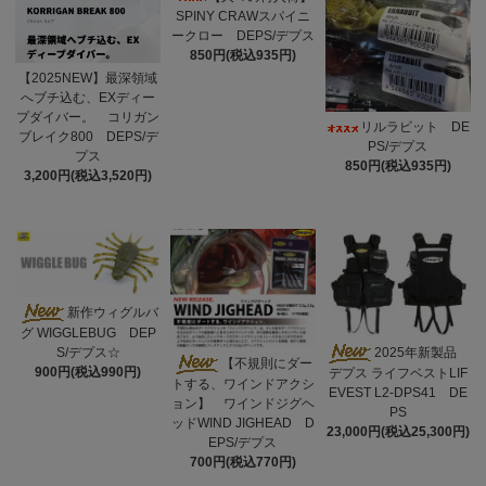
SPINY CRAWスパイニ
ークロー DEPS/デプス
850円(税込935円)
【2025NEW】最深領域
へブチ込む、EXディー
プダイバー。 コリガン
リルラビット DE
ブレイク800 DEPS/デ
PS/デプス
プス
850円(税込935円)
3,200円(税込3,520円)
新作ウィグルバ
グ WIGGLEBUG DEP
S/デプス☆
2025年新製品
【不規則にダー
900円(税込990円)
デプス ライフベストLIF
トする、ワインドアクシ
EVEST L2-DPS41 DE
ョン】 ワインドジグヘ
PS
ッドWIND JIGHEAD D
23,000円(税込25,300円)
EPS/デプス
700円(税込770円)