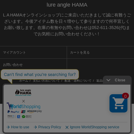
lure angle HAMA
L.A HAMAオンラインショップにご来店いただきまして誠に有難うご
ざいます。今後アイテム数を日々増やして参りますので何卒宜しく
お願い致します。在庫の有無やお問い合わせは052-611-3526(代)ま
でお気軽にお問い合わせください！
マイアカウント
カートを見る
お問い合わせ
ホーム
/
支払い方法について
/
配送・送料について
/
返品について
/
特定商取引法に基づく表記
/
プライバシーポリシー
/
メルマガ登録・解除
/
ショップブログ
/
RSS
/
ATOM
カラーミーショップ
Copyright (C) 2005-2026
GMOペパボ株式会社
All Rights Reserved.
Powered by