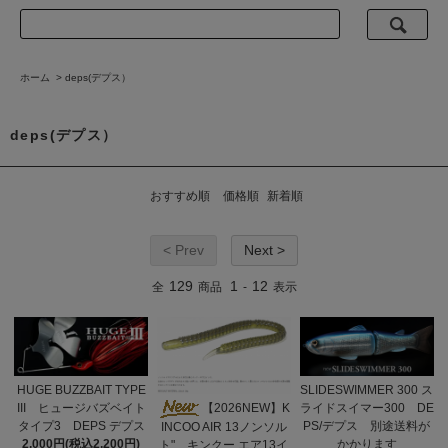
ホーム
>
deps(デプス）
deps(デプス）
おすすめ順
価格順
新着順
< Prev
Next >
129
1
12
全
商品
-
表示
HUGE BUZZBAIT TYPE
SLIDESWIMMER 300 ス
III ヒュージバズベイト
ライドスイマー300 DE
【2026NEW】K
タイプ3 DEPS デプス
PS/デプス 別途送料が
INCOO AIR 13ノンソル
2,000円(税込2,200円)
かかります
ト" キンクー エア13イ