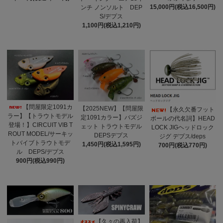
15,000円(税込16,500円)
ンチ ノンソルト DEP
S/デプス
1,100円(税込1,210円)
【問屋限定1091カ
【2025NEW】【問屋限
【永久欠番フット
ラー】【トラウトモデル
定1091カラー】バズジ
ボールの代名詞】HEAD
登場！】CIRCUIT VIB T
ェット トラウトモデル
LOCK JIGヘッドロック
ROUT MODEL/サーキッ
DEPSデプス
ジグ デプス/deps
トバイブトラウトモデ
1,450円(税込1,595円)
700円(税込770円)
ル DEPS/デプス
900円(税込990円)
【久々の再入荷】