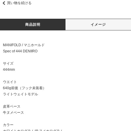
買い物を続ける
商品説明
イメージ
MANIFOLD / マニホールド
Spec of 444 DENIIRO
サイズ
444mm
ウエイト
640g前後（フック未装着）
ライトウェイトモデル
皮革ベース
牛ヌメベース
カラー
ホワイトホログラム/生ヌメホログラム