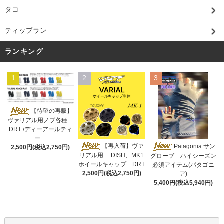
タコ
ティップラン
ランキング
1
2
3
【待望の再販】
ヴァリアル用ノブ各種
DRT /ディーアールティ
ー
【再入荷】ヴァ
Patagonia サン
2,500円(税込2,750円)
リアル用 DISH、MK1
グローブ ハイシーズン
ホイールキャップ DRT
必須アイテム(パタゴニ
2,500円(税込2,750円)
ア)
5,400円(税込5,940円)