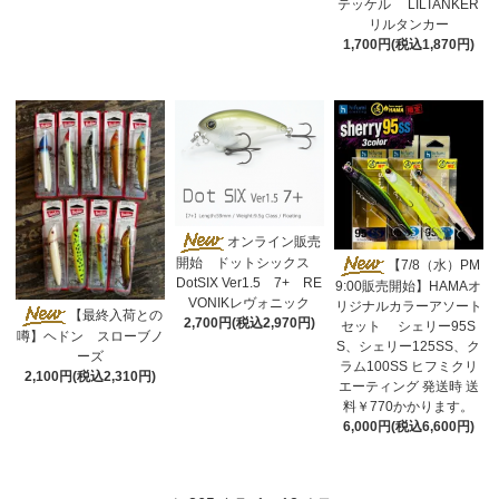
テッケル LILTANKER
リルタンカー
1,700円(税込1,870円)
オンライン販売
開始 ドットシックス
【7/8（水）PM
DotSIX Ver1.5 7+ RE
9:00販売開始】HAMAオ
VONIKレヴォニック
リジナルカラーアソート
【最終入荷との
2,700円(税込2,970円)
セット シェリー95S
噂】ヘドン スローブノ
S、シェリー125SS、ク
ーズ
ラム100SS ヒフミクリ
2,100円(税込2,310円)
エーティング 発送時 送
料￥770かかります。
6,000円(税込6,600円)