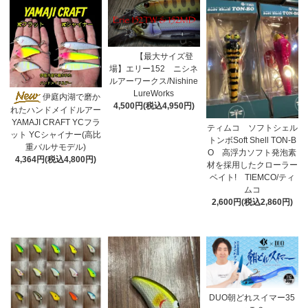
【最大サイズ登
場】エリー152 ニシネ
ルアーワークス/Nishine
LureWorks
伊庭内湖で磨か
4,500円(税込4,950円)
れたハンドメイドルアー
YAMAJI CRAFT YCフラ
ティムコ ソフトシェル
ット YCシャイナー(高比
トンボSoft Shell TON-B
重バルサモデル)
O 高浮力ソフト発泡素
4,364円(税込4,800円)
材を採用したクローラー
ベイト! TIEMCO/ティ
ムコ
2,600円(税込2,860円)
DUO朝どれスイマー35