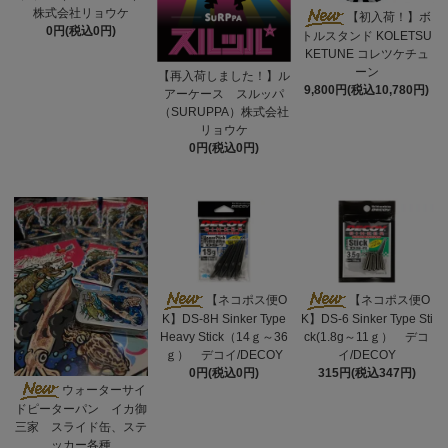
株式会社リョウケ
【初入荷！】ボ
0円(税込0円)
トルスタンド KOLETSU
KETUNE コレツケチュ
ーン
【再入荷しました！】ル
9,800円(税込10,780円)
アーケース スルッパ
（SURUPPA）株式会社
リョウケ
0円(税込0円)
【ネコポス便O
【ネコポス便O
K】DS-8H Sinker Type
K】DS-6 Sinker Type Sti
Heavy Stick（14ｇ～36
ck(1.8g～11ｇ） デコ
ｇ） デコイ/DECOY
イ/DECOY
0円(税込0円)
315円(税込347円)
ウォーターサイ
ドピーターパン イカ御
三家 スライド缶、ステ
ッカー各種