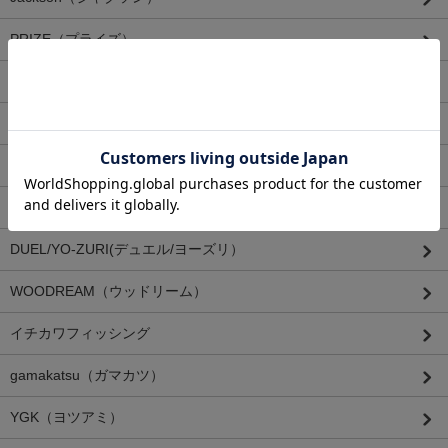
PRIZE（プライズ）
Aqua Wave（アクアウェーブ）
eclipse（エクリプス）
RAPALA（ラパラ）
SAWAMURA（サワムラ）
DUEL/YO-ZURI(デュエル/ヨーズリ）
WOODREAM（ウッドリーム）
イチカワフィッシング
gamakatsu（ガマカツ）
YGK（ヨツアミ）