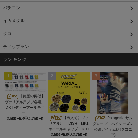
バチコン
イカメタル
タコ
ティップラン
ランキング
1
2
3
【待望の再販】
ヴァリアル用ノブ各種
DRT /ディーアールティ
ー
【再入荷】ヴァ
Patagonia サン
2,500円(税込2,750円)
リアル用 DISH、MK1
グローブ ハイシーズン
ホイールキャップ DRT
必須アイテム(パタゴニ
2,500円(税込2,750円)
ア)