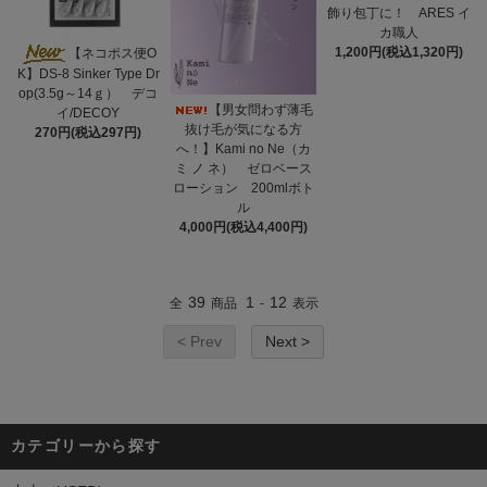
飾り包丁に！ ARES イ
カ職人
1,200円(税込1,320円)
【ネコポス便O
K】DS-8 Sinker Type Dr
op(3.5g～14ｇ） デコ
【男女問わず薄毛
イ/DECOY
抜け毛が気になる方
270円(税込297円)
へ！】Kami no Ne（カ
ミ ノ ネ） ゼロベース
ローション 200mlボト
ル
4,000円(税込4,400円)
39
1
12
全
商品
-
表示
< Prev
Next >
カテゴリーから探す