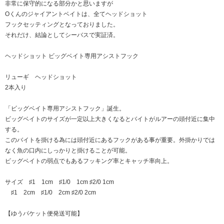
非常に保守的になる部分かと思いますが
Oくんのジャイアントベイトは、全てヘッドショット
フックセッティングとなっておりました。
それだけ、結論としてシーバスで実証済。
ヘッドショット ビッグベイト専用アシストフック
リューギ ヘッドショット
2本入り
「ビッグベイト専用アシストフック」誕生。
ビッグベイトのサイズが一定以上大きくなるとバイトがルアーの頭付近に集中
する。
このバイトを掛ける為には頭付近にあるフックがある事が重要。外掛かりでは
なく魚の口内にしっかりと掛けることが可能。
ビッグベイトの弱点でもあるフッキング率とキャッチ率向上。
サイズ ♯1 1cm ♯1/0 1cm ♯2/0 1cm
♯1 2cm ♯1/0 2cm ♯2/0 2cm
【ゆうパケット便発送可能】