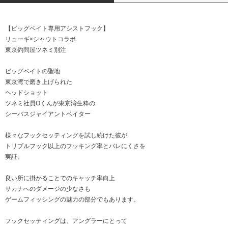
【ビッグベイト専用アシストフック】
リューギ×シャウトコラボ
東京釣問屋ツネミ別注
ビッグベイトの聖地
東京湾で磨き上げられた
ヘッドショット
ツネミ社員Oくんが東京湾生粋の
シーバスジャイアントベイター
様々なフックセッティングを試し続けた彼が
トリプルフック以上のフッキング率とバレにくさを
実証。
良い所に掛かることでのキャッチ率向上
サカナへのダメージの少なさも
ゲームフィッシングの魅力の部分でもあります。
フックセッティングは、アングラーにとって