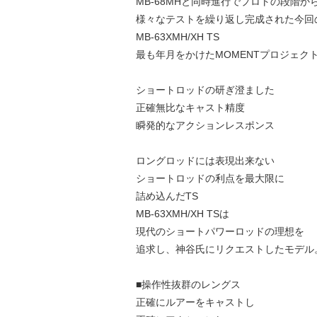
MB-68MHと同時進行でプロトの段階か
様々なテストを繰り返し完成された今回
MB-63XMH/XH TS
最も年月をかけたMOMENTプロジェク
ショートロッドの研ぎ澄ました
正確無比なキャスト精度
瞬発的なアクションレスポンス
ロングロッドには表現出来ない
ショートロッドの利点を最大限に
詰め込んだTS
MB-63XMH/XH TSは
現代のショートパワーロッドの理想を
追求し、神谷氏にリクエストしたモデル
■操作性抜群のレングス
正確にルアーをキャストし