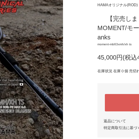
HAMAオリジナル(ROD)
【完売しまし
MOMENT/モーメン
anks
moment-mb63xmh/xh ts
45,000円(税込4
在庫状況 在庫０個 売切
返品について
特定商取引法に基づ