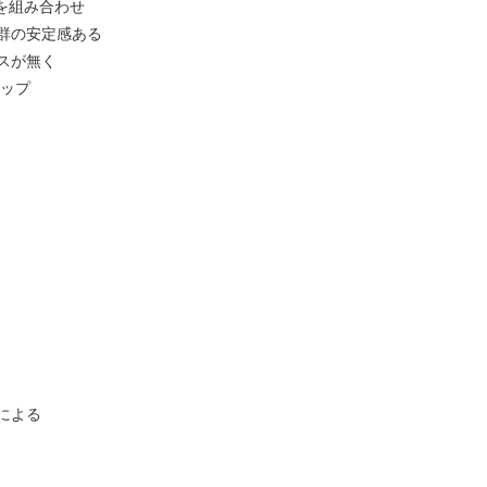
を組み合わせ
群の安定感ある
スが無く
リップ
による