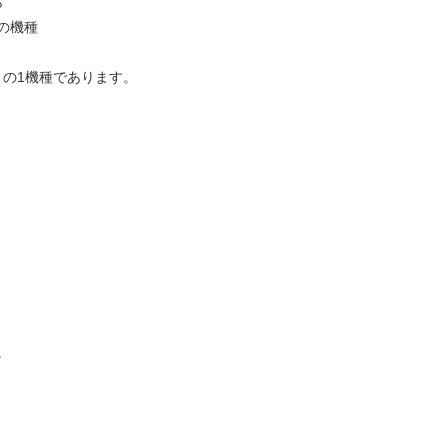
ら
の機種
トの1機種であります。
。