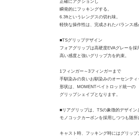
正確にアクションし
瞬発的にフッキングする。
6.3ftというレングスの切れ味。
軽快な操作性は、完成されたバランス感
■TSグリップデザイン
フォアグリップは高硬度EVAグレーを採
高い感度と強いグリップ力を約束。
1フィンガー～3フィンガーまで
手馴染みの良いお馴染みのオーセンティ
形状は、MOMENTベイトロッド統一の
グリップシェイプとなります。
■リアグリップは、TSの象徴的デザイン
モノコックカーボンを採用しつつも随所
キャスト時、フッキング時にはグリップ