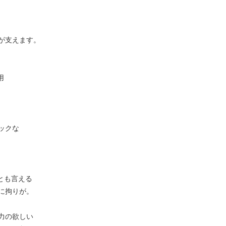
が支えます。
用
ックな
とも言える
に拘りが。
力の欲しい